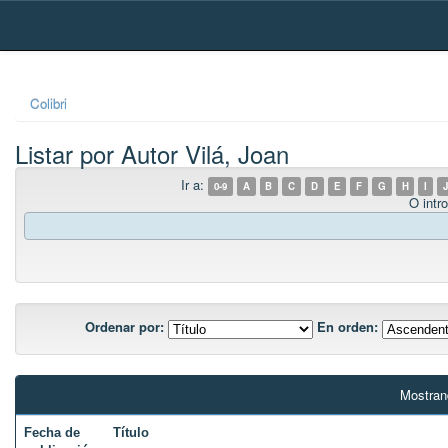
Skip
navigation
Colibri
Listar por Autor Vilá, Joan
Ir a:
0-9
A
B
C
D
E
F
G
H
I
J
O intro
Ordenar por:
En orden:
Mostran
Fecha de
Título