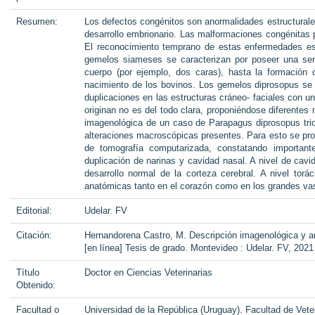
Resumen:
Los defectos congénitos son anormalidades estructurales
desarrollo embrionario. Las malformaciones congénitas
El reconocimiento temprano de estas enfermedades es 
gemelos siameses se caracterizan por poseer una seri
cuerpo (por ejemplo, dos caras), hasta la formación 
nacimiento de los bovinos. Los gemelos diprosopus se 
duplicaciones en las estructuras cráneo- faciales con un
originan no es del todo clara, proponiéndose diferentes
imagenológica de un caso de Parapagus diprosopus triof
alteraciones macroscópicas presentes. Para esto se pro
de tomografía computarizada, constatando importante
duplicación de narinas y cavidad nasal. A nivel de cav
desarrollo normal de la corteza cerebral. A nivel tor
anatómicas tanto en el corazón como en los grandes vas
Editorial:
Udelar. FV
Citación:
Hernandorena Castro, M. Descripción imagenológica y an
[en línea] Tesis de grado. Montevideo : Udelar. FV, 2021
Título
Doctor en Ciencias Veterinarias
Obtenido:
Facultad o
Universidad de la República (Uruguay). Facultad de Veter