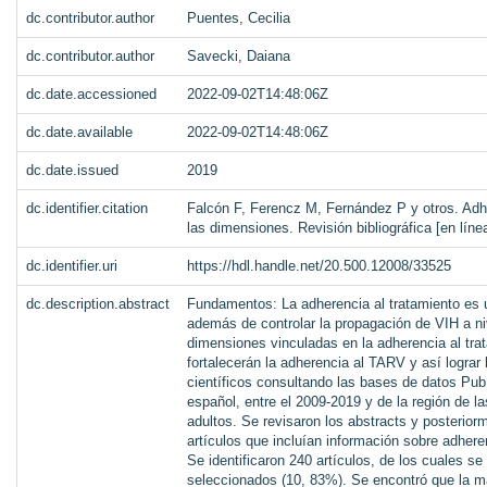
dc.contributor.author
Puentes, Cecilia
dc.contributor.author
Savecki, Daiana
dc.date.accessioned
2022-09-02T14:48:06Z
dc.date.available
2022-09-02T14:48:06Z
dc.date.issued
2019
dc.identifier.citation
Falcón F, Ferencz M, Fernández P y otros. Adher
las dimensiones. Revisión bibliográfica [en lí
dc.identifier.uri
https://hdl.handle.net/20.500.12008/33525
dc.description.abstract
Fundamentos: La adherencia al tratamiento es u
además de controlar la propagación de VIH a nive
dimensiones vinculadas en la adherencia al trat
fortalecerán la adherencia al TARV y así logra
científicos consultando las bases de datos Pu
español, entre el 2009-2019 y de la región de 
adultos. Se revisaron los abstracts y posterior
artículos que incluían información sobre adhere
Se identificaron 240 artículos, de los cuales s
seleccionados (10, 83%). Se encontró que la m