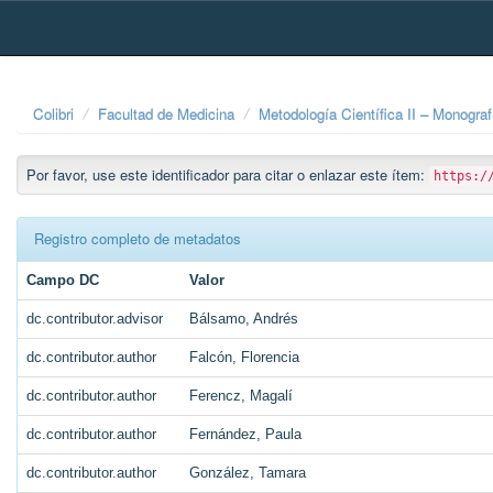
Skip
navigation
Colibri
Facultad de Medicina
Metodología Científica II – Monogra
Por favor, use este identificador para citar o enlazar este ítem:
https:/
Registro completo de metadatos
Campo DC
Valor
dc.contributor.advisor
Bálsamo, Andrés
dc.contributor.author
Falcón, Florencia
dc.contributor.author
Ferencz, Magalí
dc.contributor.author
Fernández, Paula
dc.contributor.author
González, Tamara