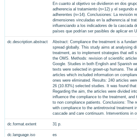
En cuanto al objetivo se dividieron en dos grupos
adherencia al tratamiento (n=12) y el segundo e
adherentes (n=14). Conclusiones: La revisión re
dimensiones vinculadas en la adherencia al trat
influenciando a los indicadores de la cascada d
países que podrían ser pasibles de aplicar en 
dc.description.abstract
Abstract: Compliance the treatment is a fundamen
spread globally. This study aims at analysing di
treatment, as to implement strategies that will
the OMS. Methods: revision of scientific arti
Google. Studies in both English and Spanish 
texts were selected in grown-up humans. The abs
articles which included information on complian
ones were eliminated. Results: 240 articles wer
26 (10.83%) selected studies. It was found that 
Regarding the aim, the articles were divided into
influence the compliance to the treatment, and 
to non compliance patients. Conclusions: The r
with compliance to the antiretroviral treatment i
cascade and care continuum. Interventions in ot
dc.format.extent
31 p.
dc.language.iso
es