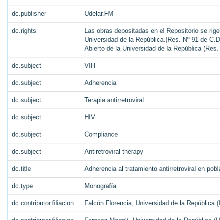
dc.publisher
Udelar.FM
dc.rights
Las obras depositadas en el Repositorio se rige
Universidad de la República.(Res. Nº 91 de C.D.
Abierto de la Universidad de la República (Res
dc.subject
VIH
dc.subject
Adherencia
dc.subject
Terapia antirretroviral
dc.subject
HIV
dc.subject
Compliance
dc.subject
Antiretroviral therapy
dc.title
Adherencia al tratamiento antirretroviral en pob
dc.type
Monografía
dc.contributor.filiacion
Falcón Florencia, Universidad de la República 