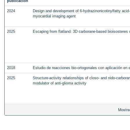
publicación
2024
Design and development of 6-hydrazinonicotinylfatty aci
myocardial imaging agent
2025
Escaping from flatland: 3D carborane-based bioisosteres o
2018
Estudio de reacciones bio-ortogonales con aplicación en 
2025
Structure-activity relationships of closo- and nido-carboran
modulator of anti-glioma activity
Mostra