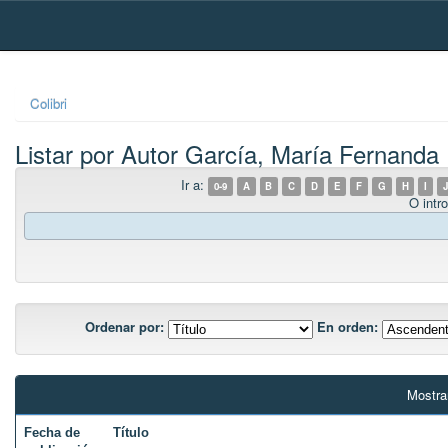
Skip
navigation
Colibri
Listar por Autor García, María Fernanda
Ir a:
0-9
A
B
C
D
E
F
G
H
I
J
O intro
Ordenar por:
En orden:
Mostra
Fecha de
Título