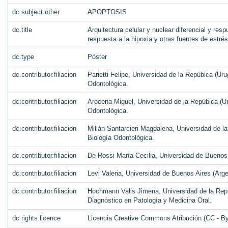
dc.subject.other
APOPTOSIS
dc.title
Arquitectura celular y nuclear diferencial y re
respuesta a la hipoxia y otras fuentes de estrés
dc.type
Póster
dc.contributor.filiacion
Parietti Felipe, Universidad de la Repúbica (U
Odontológica.
dc.contributor.filiacion
Arocena Miguel, Universidad de la Repúbica (U
Odontológica.
dc.contributor.filiacion
Millán Santarcieri Magdalena, Universidad de 
Biología Odontológica.
dc.contributor.filiacion
De Rossi María Cecilia, Universidad de Buenos 
dc.contributor.filiacion
Levi Valeria, Universidad de Buenos Aires (Arg
dc.contributor.filiacion
Hochmann Valls Jimena, Universidad de la Rep
Diagnóstico en Patología y Medicina Oral.
dc.rights.licence
Licencia Creative Commons Atribución (CC - By