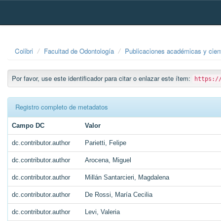
Skip
navigation
Colibri
Facultad de Odontología
Publicaciones académicas y cient
Por favor, use este identificador para citar o enlazar este ítem:
https:/
Registro completo de metadatos
Campo DC
Valor
dc.contributor.author
Parietti, Felipe
dc.contributor.author
Arocena, Miguel
dc.contributor.author
Millán Santarcieri, Magdalena
dc.contributor.author
De Rossi, María Cecilia
dc.contributor.author
Levi, Valeria