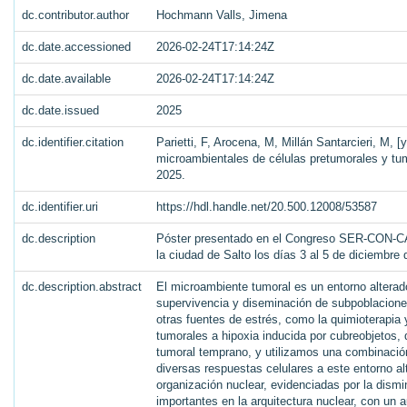
dc.contributor.author
Hochmann Valls, Jimena
dc.date.accessioned
2026-02-24T17:14:24Z
dc.date.available
2026-02-24T17:14:24Z
dc.date.issued
2025
dc.identifier.citation
Parietti, F, Arocena, M, Millán Santarcieri, M, [
microambientales de células pretumorales y tumo
2025.
dc.identifier.uri
https://hdl.handle.net/20.500.12008/53587
dc.description
Póster presentado en el Congreso SER-CON-CÁN-
la ciudad de Salto los días 3 al 5 de diciembre 
dc.description.abstract
El microambiente tumoral es un entorno alterad
supervivencia y diseminación de subpoblacione
otras fuentes de estrés, como la quimioterapia 
tumorales a hipoxia inducida por cubreobjetos, q
tumoral temprano, y utilizamos una combinación
diversas respuestas celulares a este entorno al
organización nuclear, evidenciadas por la dis
importantes en la arquitectura nuclear, con un