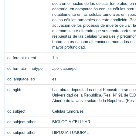
seca en el núcleo de las células tumorales, en
contrario, en comparación con las células pret
notablemente en las células tumorales en hipox
en las células tumorales en esta condición. Por
activación de los procesos de muerte celular, 
microambiente alterado que sus contrapartes 
respuestas de las células tumorales y pretumor
tratamientos causan alteraciones marcadas en 
mayor profundidad.
dc.format.extent
1 h.
dc.format.mimetype
application/pdf
dc.language.iso
es
dc.rights
Las obras depositadas en el Repositorio se rige
Universidad de la República.(Res. Nº 91 de C.D.
Abierto de la Universidad de la República (Res
dc.subject
Celulas tumorales
dc.subject.other
BIOLOGIA CELULAR
dc.subject.other
HIPOXIA TUMORAL