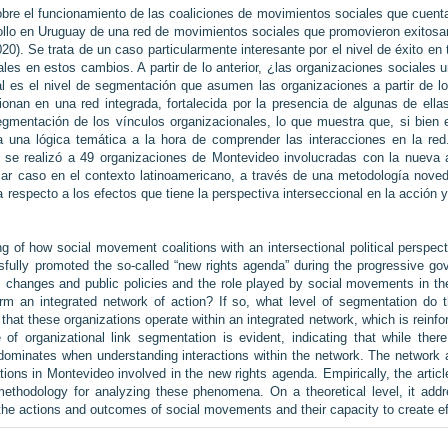
obre el funcionamiento de las coaliciones de movimientos sociales que cuentan
rrollo en Uruguay de una red de movimientos sociales que promovieron exito
20). Se trata de un caso particularmente interesante por el nivel de éxito en
ales en estos cambios. A partir de lo anterior, ¿las organizaciones social
l es el nivel de segmentación que asumen las organizaciones a partir de lo
onan en una red integrada, fortalecida por la presencia de algunas de ella
gmentación de los vínculos organizacionales, lo que muestra que, si bien ex
a una lógica temática a la hora de comprender las interacciones en la red
e se realizó a 49 organizaciones de Montevideo involucradas con la nueva a
ar caso en el contexto latinoamericano, a través de una metodología novedo
ra respecto a los efectos que tiene la perspectiva interseccional en la acció
ing of how social movement coalitions with an intersectional political perspe
ully promoted the so-called “new rights agenda” during the progressive gove
gal changes and public policies and the role played by social movements in 
orm an integrated network of action? If so, what level of segmentation do
at these organizations operate within an integrated network, which is reinforc
 of organizational link segmentation is evident, indicating that while ther
dominates when understanding interactions within the network. The network a
tions in Montevideo involved in the new rights agenda. Empirically, the artic
ethodology for analyzing these phenomena. On a theoretical level, it addre
 the actions and outcomes of social movements and their capacity to create eff