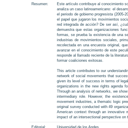
Resumen:
Este artículo contribuye al conocimiento s
analiza un caso latinoamericano: el desa
el periodo de gobierno progresista (2005-20
el papel que jugaron los movimientos soci
red integrada de acción? De ser así, ¿cuá
demuestra que estas organizaciones funci
formas, se prueba la existencia de una se
industrias de movimientos sociales, prim
recolectada en una encuesta original, qu
avanzar en el conocimiento de este peculi
responde al llamado reciente de la literatu
formar coaliciones exitosas.
This article contributes to our understand
network of social movements that successf
given its level of success in terms of le
organizations in the new rights agenda f
Through an analysis of networks, we show th
intermediary role. However, the existence
movement industries, a thematic logic pre
original survey conducted with 49 organiza
American context through an innovative m
impact of an intersectional perspective on
Editorial:
Universidad de los Andes