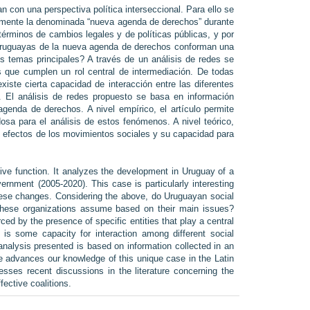
 con una perspectiva política interseccional. Para ello se
samente la denominada “nueva agenda de derechos” durante
 términos de cambios legales y de políticas públicas, y por
es uruguayas de la nueva agenda de derechos conforman una
s temas principales? A través de un análisis de redes se
s que cumplen un rol central de intermediación. De todas
iste cierta capacidad de interacción entre las diferentes
. El análisis de redes propuesto se basa en información
genda de derechos. A nivel empírico, el artículo permite
sa para el análisis de estos fenómenos. A nivel teórico,
n y efectos de los movimientos sociales y su capacidad para
ctive function. It analyzes the development in Uruguay of a
rnment (2005-2020). This case is particularly interesting
these changes. Considering the above, do Uruguayan social
 these organizations assume based on their main issues?
ed by the presence of specific entities that play a central
e is some capacity for interaction among different social
nalysis presented is based on information collected in an
le advances our knowledge of this unique case in the Latin
sses recent discussions in the literature concerning the
ective coalitions.