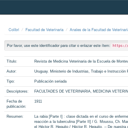
Skip
navigation
Colibri
Facultad de Veterinaria
Anales de la Facultad de Veterinari
Por favor, use este identificador para citar o enlazar este ítem:
https:/
Título:
Revista de Medicina Veterinaria de la Escuela de Montev
Autor:
Uruguay. Ministerio de Industrias, Trabajo e Instrucción
Tipo:
Publicación seriada
Descriptores:
FACULTADES DE VETERINARIA, MEDICINA VETERI
Fecha de
1911
publicación:
Resumen:
La rabia [Parte I] : clase dictada en el curso de enfer
reacción a la tuberculina [Parte II] / G. Moussu, Ch. Man
el Héctor R. Heguito / Héctor R. Heguito. -- De nuestra cl