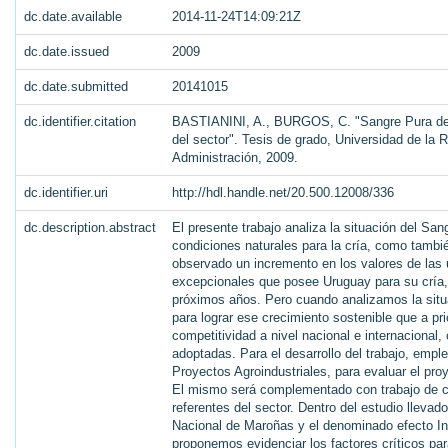
dc.date.available
2014-11-24T14:09:21Z
dc.date.issued
2009
dc.date.submitted
20141015
dc.identifier.citation
BASTIANINI, A., BURGOS, C. "Sangre Pura de Ca
del sector". Tesis de grado, Universidad de la
Administración, 2009.
dc.identifier.uri
http://hdl.handle.net/20.500.12008/336
dc.description.abstract
El presente trabajo analiza la situación del Sa
condiciones naturales para la cría, como tambi
observado un incremento en los valores de las
excepcionales que posee Uruguay para su cría,
próximos años. Pero cuando analizamos la situ
para lograr ese crecimiento sostenible que a pr
competitividad a nivel nacional e internacional,
adoptadas. Para el desarrollo del trabajo, emp
Proyectos Agroindustriales, para evaluar el pro
El mismo será complementado con trabajo de ca
referentes del sector. Dentro del estudio lleva
Nacional de Maroñas y el denominado efecto Inv
proponemos evidenciar los factores críticos par