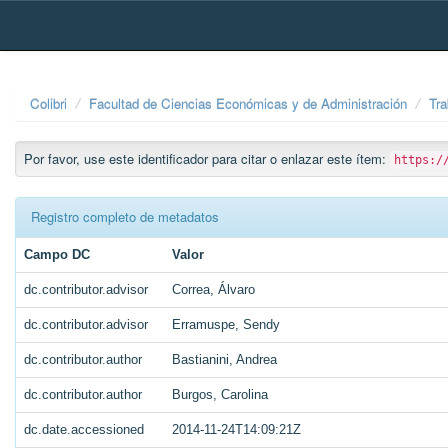
Skip
navigation
Colibri
Facultad de Ciencias Económicas y de Administración
Tra
Por favor, use este identificador para citar o enlazar este ítem:
https:/
Registro completo de metadatos
Campo DC
Valor
dc.contributor.advisor
Correa, Álvaro
dc.contributor.advisor
Erramuspe, Sendy
dc.contributor.author
Bastianini, Andrea
dc.contributor.author
Burgos, Carolina
dc.date.accessioned
2014-11-24T14:09:21Z