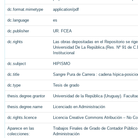
dc.format.mimetype
application/pdf
dc.language
es
dc.publisher
UR. FCEA
dc.rights
Las obras depositadas en el Repositorio se rige
Universidad De La República.(Res. Nº 91 de C.D
Institucional
dc.subject
HIPISMO
dc.title
Sangre Pura de Carrera : cadena hípica-posicion
dc.type
Tesis de grado
thesis.degree.grantor
Universidad de la República (Uruguay). Facult
thesis.degree.name
Licenciado en Administración
dc.rights.licence
Licencia Creative Commons Atribución – No Co
Aparece en las
Trabajos Finales de Grado de Contador Público 
colecciones:
Administración