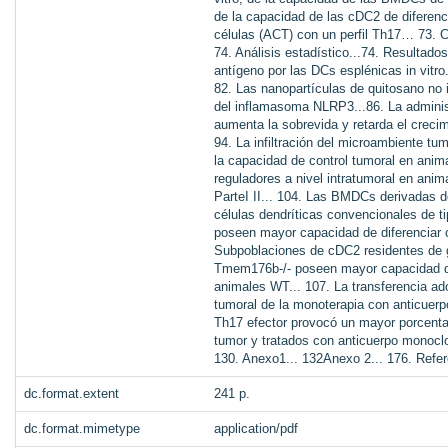
de la capacidad de las cDC2 de diferenc
células (ACT) con un perfil Th17… 73. Ci
74. Análisis estadístico...74. Resultados
antígeno por las DCs esplénicas in vit
82. Las nanopartículas de quitosano no 
del inflamasoma NLRP3...86. La admini
aumenta la sobrevida y retarda el crec
94. La infiltración del microambiente t
la capacidad de control tumoral en ani
reguladores a nivel intratumoral en ani
ParteI II... 104. Las BMDCs derivadas
células dendríticas convencionales de
poseen mayor capacidad de diferenciar 
Subpoblaciones de cDC2 residentes de 
Tmem176b-/- poseen mayor capacidad de
animales WT... 107. La transferencia ado
tumoral de la monoterapia con anticuerp
Th17 efector provocó un mayor porcentaj
tumor y tratados con anticuerpo monoclo
130. Anexo1... 132Anexo 2... 176. Refere
dc.format.extent
241 p.
dc.format.mimetype
application/pdf