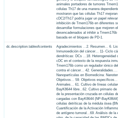
animales portadores de tumores Tmem17
células Th17 de una manera dependiente
mostraron que las células Th17 mejoran 
cDC2/Th17 podría jugar un papel relevan
inhibición de Tmem176b en diferentes 
desarrollar formulaciones que mejoren 
desencadenados al inhibir a Tmem176b q
basada en el bloqueo de PD-1.
dc.description.tableofcontents
Agradecimientos …2. Resumen… 6. Lista
Inmunoedición del cáncer… 11- Ciclo cán
dendríticas: DCs …18. Heterogeneidad o
cDC en el contexto de la respuesta inm
Tmem176b como un regulador iónico del
contra el cáncer… 42. Generalidades….
Nanopartículas en Biomedicina: Nanoterapi
Objetivos… 59. Objetivos específicos..
Animales… 61. Cultivo de líneas celul
BayK8644 libre...62. Cultivo primario d
de la presentación cruzada en células d
cargadas con BayK8644 (NP-BayK8644) 
células detríticas de la médula ósea (B
Cuantificación de la Activación Inflamm
de antígeno tumoral…69. Análisis de la 
vitro, de la capacidad de las BMDCs de 