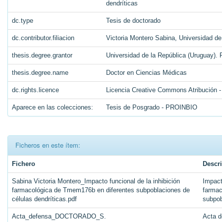
dendríticas
dc.type
Tesis de doctorado
dc.contributor.filiacion
Victoria Montero Sabina, Universidad de
thesis.degree.grantor
Universidad de la República (Uruguay)
thesis.degree.name
Doctor en Ciencias Médicas
dc.rights.licence
Licencia Creative Commons Atribución -
Aparece en las colecciones:
Tesis de Posgrado - PROINBIO
Ficheros en este ítem:
Fichero
Descr
Sabina Victoria Montero_Impacto funcional de la inhibición
Impact
farmacológica de Tmem176b en diferentes subpoblaciones de
farmac
células dendríticas.pdf
subpob
Acta_defensa_DOCTORADO_S.
Acta d