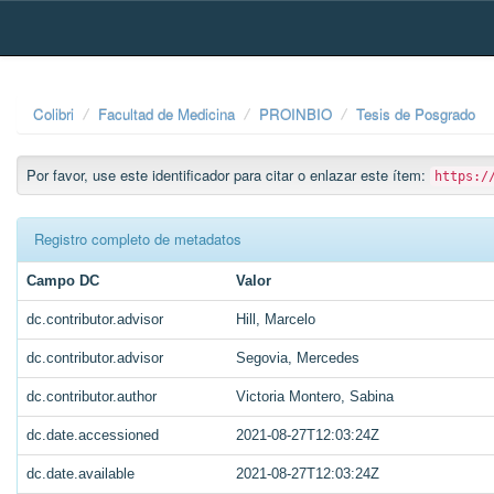
Skip
navigation
Colibri
Facultad de Medicina
PROINBIO
Tesis de Posgrado
Por favor, use este identificador para citar o enlazar este ítem:
https:/
Registro completo de metadatos
Campo DC
Valor
dc.contributor.advisor
Hill, Marcelo
dc.contributor.advisor
Segovia, Mercedes
dc.contributor.author
Victoria Montero, Sabina
dc.date.accessioned
2021-08-27T12:03:24Z
dc.date.available
2021-08-27T12:03:24Z