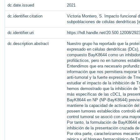
dc.date.issued
2021
dc.identifier.citation
Victoria Montero, S. Impacto funcional 
subpoblaciones de células dendríticas [
dc.identifier.uri
https://hdl.handle.net/20.500.12008/292
dc.description.abstract
Nuestro grupo ha reportado que la prote
expresado en células dendríticas (DCs),
compuesto BayK8644 como un inhibidor
profilácticos, pero no en tumores estab
Entendimos que era necesario profundiz
información que nos permitiera mejorar 
anti-tumoral y la fuerte expresión de 
estudiar el impacto de la inhibición d
hemos demostrado que la inhibición de
más específicas de las cDC1, la presen
BayK8644 en NP (NP-BayK8644) previene 
mantiene la capacidad de activación de
poseen tumores establecidos controló 
control tumoral se asoció con una mayor 
Por tanto, la formulación de BayK8644 en
inhibición de la presentación cruzada d
Por otra parte, caracterizamos mecani
génica y el bloqueo farmacológico de T