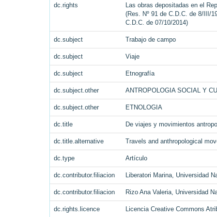
dc.rights
Las obras depositadas en el Repo
(Res. Nº 91 de C.D.C. de 8/III/1
C.D.C. de 07/10/2014)
dc.subject
Trabajo de campo
dc.subject
Viaje
dc.subject
Etnografía
dc.subject.other
ANTROPOLOGIA SOCIAL Y C
dc.subject.other
ETNOLOGIA
dc.title
De viajes y movimientos antropol
dc.title.alternative
Travels and anthropological mov
dc.type
Artículo
dc.contributor.filiacion
Liberatori Marina, Universidad N
dc.contributor.filiacion
Rizo Ana Valeria, Universidad N
dc.rights.licence
Licencia Creative Commons Atrib