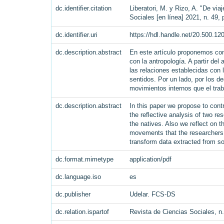
dc.identifier.citation
Liberatori, M. y Rizo, A. "De vi
Sociales [en línea] 2021, n. 49,
dc.identifier.uri
https://hdl.handle.net/20.500.1
dc.description.abstract
En este artículo proponemos cont
con la antropología. A partir del
las relaciones establecidas co
sentidos. Por un lado, por los de
movimientos internos que el tra
dc.description.abstract
In this paper we propose to contr
the reflective analysis of two re
the natives. Also we reflect on t
movements that the researchers m
transform data extracted from soc
dc.format.mimetype
application/pdf
dc.language.iso
es
dc.publisher
Udelar. FCS-DS
dc.relation.ispartof
Revista de Ciencias Sociales, n.