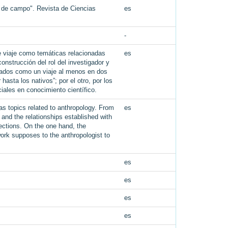
jo de campo". Revista de Ciencias
es
-
de viaje como temáticas relacionadas
es
construcción del rol del investigador y
rados como un viaje al menos en dos
hasta los nativos”; por el otro, por los
iales en conocimiento científico.
 as topics related to anthropology. From
es
 and the relationships established with
rections. On the one hand, the
ork supposes to the anthropologist to
es
es
es
es