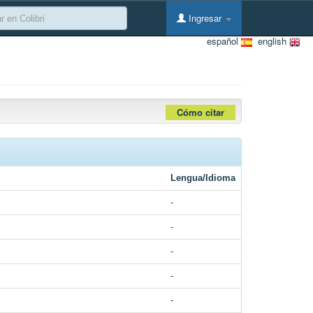
Ingresar
español
english
Cómo citar
Lengua/Idioma
-
-
-
-
-