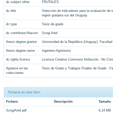
dc.subject.other
FRUTALES
dc.title
Selección de indicadores para la evaluación de l
región granjera sur del Uruguay
dc.type
Tesis de grado
dc.contributor.filiacion
Szogi Ariel
thesis.degree.grantor
Universidad de la República (Uruguay). Faculta
thesis.degree.name
Ingeniero Agrónomo
dc.rights.licence
Licencia Creative Commons Atribución - No Come
Aparece en las
Tesis de Grado y Trabajos Finales de Grado - F
colecciones:
Ficheros en este ítem:
Fichero
Descripción
Tamaño
SzogiAriel.pdf
6,14 MB