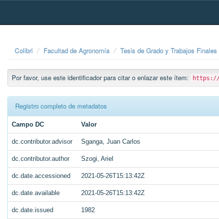
Skip
navigation
Colibri
Facultad de Agronomía
Tesis de Grado y Trabajos Finales
Por favor, use este identificador para citar o enlazar este ítem:
https:/
Registro completo de metadatos
Campo DC
Valor
dc.contributor.advisor
Sganga, Juan Carlos
dc.contributor.author
Szogi, Ariel
dc.date.accessioned
2021-05-26T15:13:42Z
dc.date.available
2021-05-26T15:13:42Z
dc.date.issued
1982