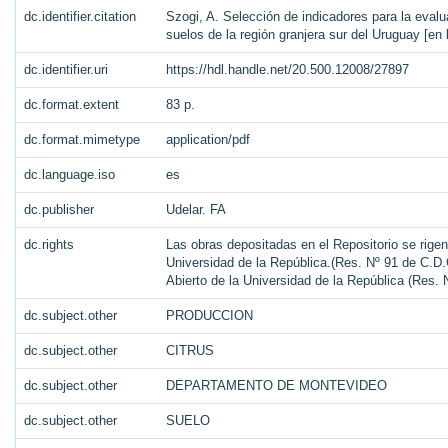
dc.identifier.citation
Szogi, A. Selección de indicadores para la evalu
suelos de la región granjera sur del Uruguay [en
dc.identifier.uri
https://hdl.handle.net/20.500.12008/27897
dc.format.extent
83 p.
dc.format.mimetype
application/pdf
dc.language.iso
es
dc.publisher
Udelar. FA
dc.rights
Las obras depositadas en el Repositorio se rigen
Universidad de la República.(Res. Nº 91 de C.D.C
Abierto de la Universidad de la República (Res.
dc.subject.other
PRODUCCION
dc.subject.other
CITRUS
dc.subject.other
DEPARTAMENTO DE MONTEVIDEO
dc.subject.other
SUELO