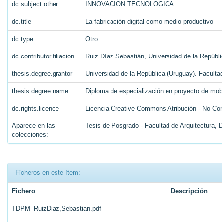
dc.subject.other
INNOVACION TECNOLOGICA
dc.title
La fabricación digital como medio productivo
dc.type
Otro
dc.contributor.filiacion
Ruiz Díaz Sebastián, Universidad de la Repúbli
thesis.degree.grantor
Universidad de la República (Uruguay). Faculta
thesis.degree.name
Diploma de especialización en proyecto de mobi
dc.rights.licence
Licencia Creative Commons Atribución - No Com
Aparece en las
Tesis de Posgrado - Facultad de Arquitectura,
colecciones:
Ficheros en este ítem:
Fichero
Descripción
TDPM_RuizDiaz,Sebastian.pdf