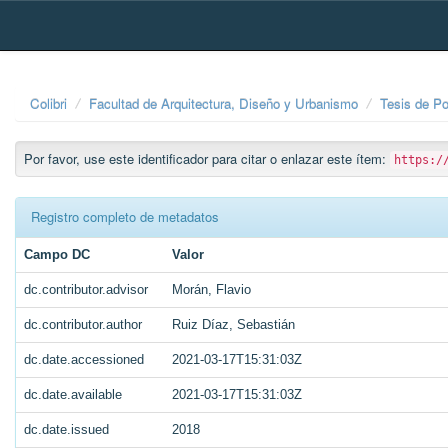
Skip
navigation
Colibri
Facultad de Arquitectura, Diseño y Urbanismo
Tesis de P
Por favor, use este identificador para citar o enlazar este ítem:
https:/
Registro completo de metadatos
Campo DC
Valor
dc.contributor.advisor
Morán, Flavio
dc.contributor.author
Ruiz Díaz, Sebastián
dc.date.accessioned
2021-03-17T15:31:03Z
dc.date.available
2021-03-17T15:31:03Z
dc.date.issued
2018