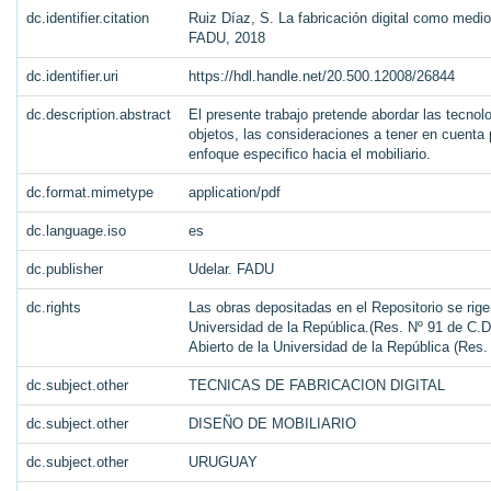
dc.identifier.citation
Ruiz Díaz, S. La fabricación digital como medio
FADU, 2018
dc.identifier.uri
https://hdl.handle.net/20.500.12008/26844
dc.description.abstract
El presente trabajo pretende abordar las tecno
objetos, las consideraciones a tener en cuenta 
enfoque especifico hacia el mobiliario.
dc.format.mimetype
application/pdf
dc.language.iso
es
dc.publisher
Udelar. FADU
dc.rights
Las obras depositadas en el Repositorio se rige
Universidad de la República.(Res. Nº 91 de C.D.
Abierto de la Universidad de la República (Res
dc.subject.other
TECNICAS DE FABRICACION DIGITAL
dc.subject.other
DISEÑO DE MOBILIARIO
dc.subject.other
URUGUAY