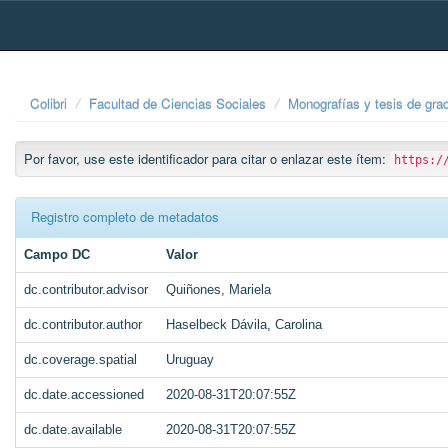
Skip
navigation
Colibri
Facultad de Ciencias Sociales
Monografías y tesis de gra
Por favor, use este identificador para citar o enlazar este ítem:
https:/
Registro completo de metadatos
Campo DC
Valor
dc.contributor.advisor
Quiñones, Mariela
dc.contributor.author
Haselbeck Dávila, Carolina
dc.coverage.spatial
Uruguay
dc.date.accessioned
2020-08-31T20:07:55Z
dc.date.available
2020-08-31T20:07:55Z