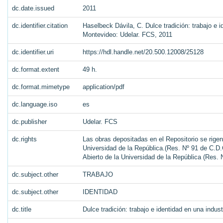
dc.date.issued
2011
dc.identifier.citation
Haselbeck Dávila, C. Dulce tradición: trabajo e id
Montevideo: Udelar. FCS, 2011
dc.identifier.uri
https://hdl.handle.net/20.500.12008/25128
dc.format.extent
49 h.
dc.format.mimetype
application/pdf
dc.language.iso
es
dc.publisher
Udelar. FCS
dc.rights
Las obras depositadas en el Repositorio se rigen
Universidad de la República.(Res. Nº 91 de C.D.C
Abierto de la Universidad de la República (Res.
dc.subject.other
TRABAJO
dc.subject.other
IDENTIDAD
dc.title
Dulce tradición: trabajo e identidad en una indust