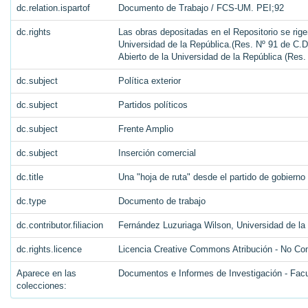
dc.relation.ispartof
Documento de Trabajo / FCS-UM. PEI;92
dc.rights
Las obras depositadas en el Repositorio se rige
Universidad de la República.(Res. Nº 91 de C.D.
Abierto de la Universidad de la República (Res
dc.subject
Política exterior
dc.subject
Partidos políticos
dc.subject
Frente Amplio
dc.subject
Inserción comercial
dc.title
Una "hoja de ruta" desde el partido de gobierno 
dc.type
Documento de trabajo
dc.contributor.filiacion
Fernández Luzuriaga Wilson, Universidad de la
dc.rights.licence
Licencia Creative Commons Atribución - No Com
Aparece en las
Documentos e Informes de Investigación - Facu
colecciones: