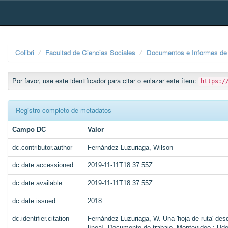
Skip
navigation
Colibri
Facultad de Ciencias Sociales
Documentos e Informes de 
Por favor, use este identificador para citar o enlazar este ítem:
https:/
Registro completo de metadatos
Campo DC
Valor
dc.contributor.author
Fernández Luzuriaga, Wilson
dc.date.accessioned
2019-11-11T18:37:55Z
dc.date.available
2019-11-11T18:37:55Z
dc.date.issued
2018
dc.identifier.citation
Fernández Luzuriaga, W. Una 'hoja de ruta' desde
línea]. Documento de trabajo. Montevideo : Ud