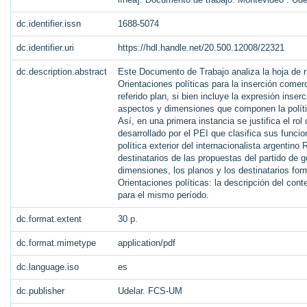
dc.identifier.issn
1688-5074
dc.identifier.uri
https://hdl.handle.net/20.500.12008/22321
dc.description.abstract
Este Documento de Trabajo analiza la hoja de ru
Orientaciones políticas para la inserción comer
referido plan, si bien incluye la expresión ins
aspectos y dimensiones que componen la polític
Así, en una primera instancia se justifica el rol
desarrollado por el PEI que clasifica sus funci
política exterior del internacionalista argentin
destinatarios de las propuestas del partido de 
dimensiones, los planos y los destinatarios for
Orientaciones políticas: la descripción del cont
para el mismo período.
dc.format.extent
30 p.
dc.format.mimetype
application/pdf
dc.language.iso
es
dc.publisher
Udelar. FCS-UM