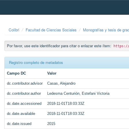
Skip
navigation
Colibri
Facultad de Ciencias Sociales
Monografías y tesis de gra
Por favor, use este identificador para citar o enlazar este ítem:
https:/
Registro completo de metadatos
Campo DC
Valor
dc.contributor.advisor
Casas, Alejandro
dc.contributor.author
Ledesma Centurión, Estefani Victoria
dc.date.accessioned
2018-11-01T18:03:33Z
dc.date.available
2018-11-01T18:03:33Z
dc.date.issued
2015