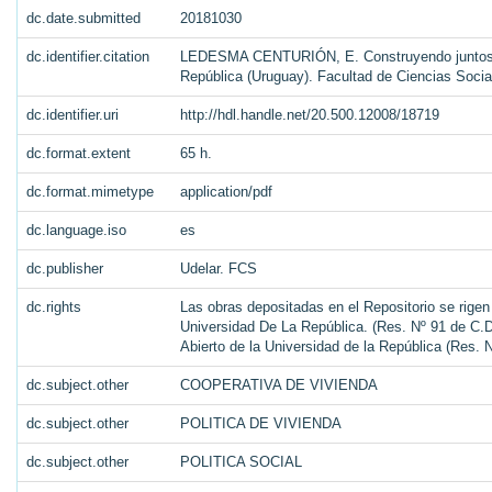
dc.date.submitted
20181030
dc.identifier.citation
LEDESMA CENTURIÓN, E. Construyendo juntos par
República (Uruguay). Facultad de Ciencias Socia
dc.identifier.uri
http://hdl.handle.net/20.500.12008/18719
dc.format.extent
65 h.
dc.format.mimetype
application/pdf
dc.language.iso
es
dc.publisher
Udelar. FCS
dc.rights
Las obras depositadas en el Repositorio se rigen
Universidad De La República. (Res. Nº 91 de C.D.
Abierto de la Universidad de la República (Res. 
dc.subject.other
COOPERATIVA DE VIVIENDA
dc.subject.other
POLITICA DE VIVIENDA
dc.subject.other
POLITICA SOCIAL