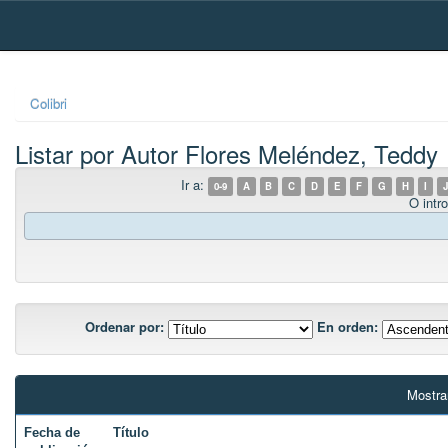
Skip
navigation
Colibri
Listar por Autor Flores Meléndez, Teddy
Ir a:
0-9
A
B
C
D
E
F
G
H
I
J
O intro
Ordenar por:
En orden:
Mostra
Fecha de
Título