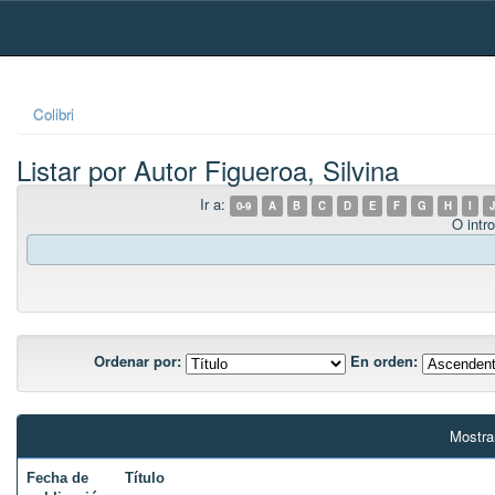
Skip
navigation
Colibri
Listar por Autor Figueroa, Silvina
Ir a:
0-9
A
B
C
D
E
F
G
H
I
J
O intro
Ordenar por:
En orden:
Mostra
Fecha de
Título