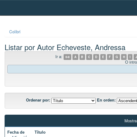
Skip
navigation
Colibri
Listar por Autor Echeveste, Andressa
Ir a:
0-9
A
B
C
D
E
F
G
H
I
J
O intro
Ordenar por:
En orden:
Mostra
Fecha de
Título