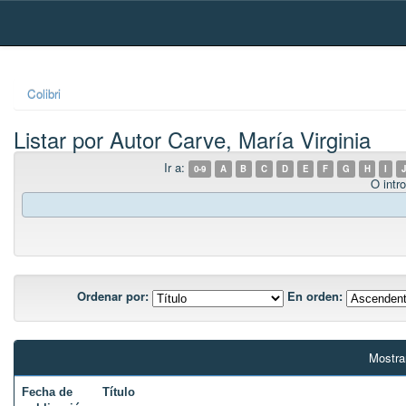
Skip
navigation
Colibri
Listar por Autor Carve, María Virginia
Ir a:
0-9
A
B
C
D
E
F
G
H
I
J
O intro
Ordenar por:
En orden:
Mostra
Fecha de
Título