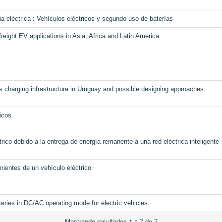
a eléctrica : Vehículos eléctricos y segundo uso de baterías
freight EV applications in Asia, Africa and Latin America.
es charging infrastructure in Uruguay and possible designing approaches.
icos.
rico debido a la entrega de energía remanente a una red eléctrica inteligente
ientes de un vehículo eléctrico
teries in DC/AC operating mode for electric vehicles.
Mostrando resultados 1 a 7 de 7