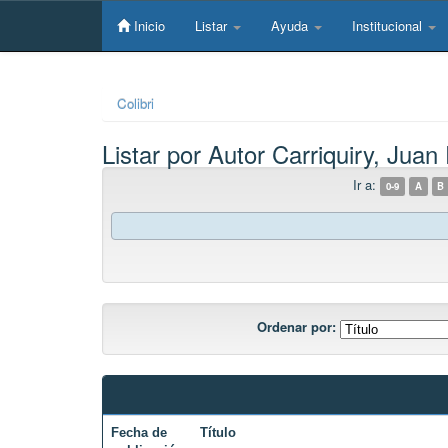
Skip
navigation
Inicio
Listar
Ayuda
Institucional
Colibri
Listar por Autor Carriquiry, Juan
Ir a:
0-9
A
B
Ordenar por:
Fecha de
Título