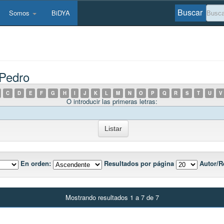
Buscar
Somos
BiDYA
 Pedro
C
D
E
F
G
H
I
J
K
L
M
N
O
P
Q
R
S
T
U
V
O introducir las primeras letras:
En orden:
Resultados por página
Autor/R
Mostrando resultados 1 a 7 de 7