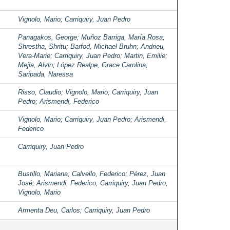
Vignolo, Mario
;
Carriquiry, Juan Pedro
Panagakos, George
;
Muñoz Barriga, María Rosa
;
Shrestha, Shritu
;
Barfod, Michael Bruhn
;
Andrieu,
Vera-Marie
;
Carriquiry, Juan Pedro
;
Martin, Emilie
;
Mejia, Alvin
;
López Realpe, Grace Carolina
;
Saripada, Naressa
Risso, Claudio
;
Vignolo, Mario
;
Carriquiry, Juan
Pedro
;
Arismendi, Federico
Vignolo, Mario
;
Carriquiry, Juan Pedro
;
Arismendi,
Federico
Carriquiry, Juan Pedro
Bustillo, Mariana
;
Calvello, Federico
;
Pérez, Juan
José
;
Arismendi, Federico
;
Carriquiry, Juan Pedro
;
Vignolo, Mario
Armenta Deu, Carlos
;
Carriquiry, Juan Pedro