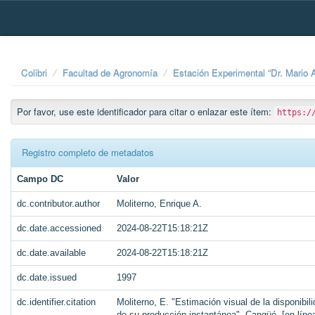
Skip
navigation
Colibri
Facultad de Agronomía
Estación Experimental “Dr. Mario
Por favor, use este identificador para citar o enlazar este ítem:
https:/
Registro completo de metadatos
Campo DC
Valor
dc.contributor.author
Moliterno, Enrique A.
dc.date.accessioned
2024-08-22T15:18:21Z
dc.date.available
2024-08-22T15:18:21Z
dc.date.issued
1997
dc.identifier.citation
Moliterno, E. "Estimación visual de la disponibil
de su producción instantánea". Cangüé. [en líne