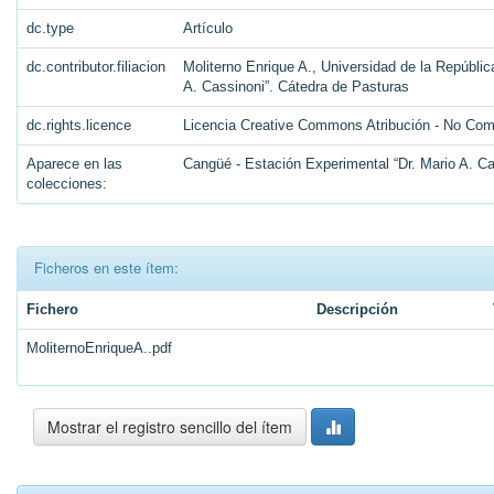
dc.type
Artículo
dc.contributor.filiacion
Moliterno Enrique A., Universidad de la Repúbli
A. Cassinoni”. Cátedra de Pasturas
dc.rights.licence
Licencia Creative Commons Atribución - No Come
Aparece en las
Cangüé - Estación Experimental “Dr. Mario A. 
colecciones:
Ficheros en este ítem:
Fichero
Descripción
MoliternoEnriqueA..pdf
Mostrar el registro sencillo del ítem