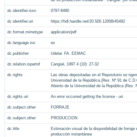
dc.identifier.issn
0797-8480
dc.identifier.uri
https://hdl.handle.net/20.500.12008/45492
dc.format.mimetype
application/pdf
dc.language.iso
es
dc.publisher
Udelar. FA. EEMAC
dc.relation.ispartof
Cangüé, 1997 4 (10): 27-32
dc.rights
Las obras depositadas en el Repositorio se rigen
Universidad de la República.(Res. Nº 91 de C.D.C
Abierto de la Universidad de la República (Res.
dc.rights.uri
An error occurred getting the license - uri.
dc.subject.other
FORRAJE
dc.subject.other
PRODUCCION
dc.title
Estimación visual de la disponibilidad de forraje
producción instantánea