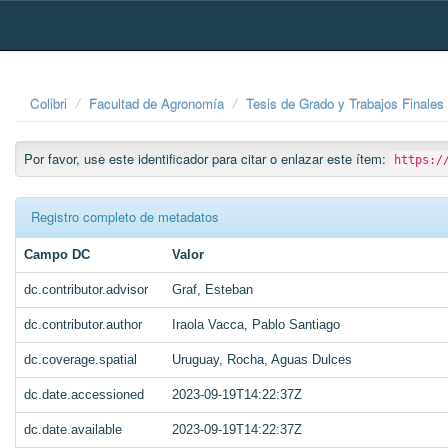
Skip
navigation
Colibri
Facultad de Agronomía
Tesis de Grado y Trabajos Finales
Por favor, use este identificador para citar o enlazar este ítem:
https:/
Registro completo de metadatos
Campo DC
Valor
dc.contributor.advisor
Graf, Esteban
dc.contributor.author
Iraola Vacca, Pablo Santiago
dc.coverage.spatial
Uruguay, Rocha, Aguas Dulces
dc.date.accessioned
2023-09-19T14:22:37Z
dc.date.available
2023-09-19T14:22:37Z