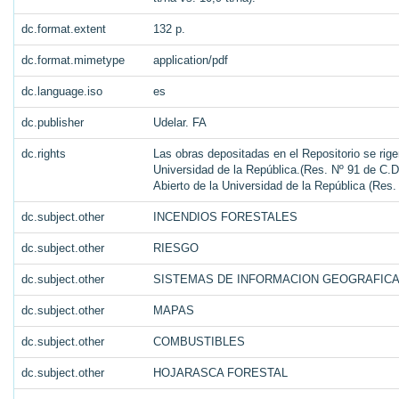
dc.format.extent
132 p.
dc.format.mimetype
application/pdf
dc.language.iso
es
dc.publisher
Udelar. FA
dc.rights
Las obras depositadas en el Repositorio se rige
Universidad de la República.(Res. Nº 91 de C.D.
Abierto de la Universidad de la República (Res
dc.subject.other
INCENDIOS FORESTALES
dc.subject.other
RIESGO
dc.subject.other
SISTEMAS DE INFORMACION GEOGRAFIC
dc.subject.other
MAPAS
dc.subject.other
COMBUSTIBLES
dc.subject.other
HOJARASCA FORESTAL