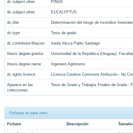
dc.subject.other
PINUS
dc.subject.other
EUCALYPTUS
dc.title
Determinación del riesgo de incendios forestale
dc.type
Tesis de grado
dc.contributor.filiacion
Iraola Vacca Pablo Santiago
thesis.degree.grantor
Universidad de la República (Uruguay). Facult
thesis.degree.name
Ingeniero Agrónomo
dc.rights.licence
Licencia Creative Commons Atribución - No Com
Aparece en las
Tesis de Grado y Trabajos Finales de Grado - 
colecciones:
Ficheros en este ítem:
Fichero
Descripción
Tamaño