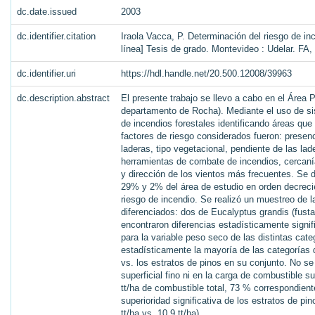
dc.date.issued
2003
dc.identifier.citation
Iraola Vacca, P. Determinación del riesgo de in
línea] Tesis de grado. Montevideo : Udelar. FA,
dc.identifier.uri
https://hdl.handle.net/20.500.12008/39963
dc.description.abstract
El presente trabajo se llevo a cabo en el Área
departamento de Rocha). Mediante el uso de si
de incendios forestales identificando áreas que 
factores de riesgo considerados fueron: presen
laderas, tipo vegetacional, pendiente de las lade
herramientas de combate de incendios, cercanía 
y dirección de los vientos más frecuentes. Se 
29% y 2% del área de estudio en orden decrecie
riesgo de incendio. Se realizó un muestreo de la
diferenciados: dos de Eucalyptus grandis (fustal y
encontraron diferencias estadísticamente signifi
para la variable peso seco de las distintas cate
estadísticamente la mayoría de las categorías 
vs. los estratos de pinos en su conjunto. No se
superficial fino ni en la carga de combustible su
tt/ha de combustible total, 73 % correspondiente
superioridad significativa de los estratos de pi
tt/ha vs. 10,9 tt/ha).