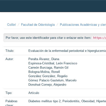
Skip
navigation
Colibri
Facultad de Odontología
Publicaciones Académicas y cien
Por favor, use este identificador para citar o enlazar este ítem:
https:/
Título:
Evaluación de la enfermedad periodontal e hiperglucemia
Autor:
Peralta Álvarez, Diana
Espinosa-Cristóbal, León Francisco
Carreón Burciaga, Ramón Gil
Bologna-Molina, Ronell
González González, Rogelio
Gómez Palacio Gastelum, Marcelo
Donohué Cornejo, Alejandro
Tipo:
Artículo
Palabras
Diabetes mellitus tipo 2, Periodontitis, Obesidad, Hipert
clave: