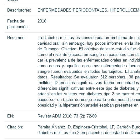
Descriptores:
ENFERMEDADES PERIODONTALES, HIPERGLUCEM
Fecha de
2016
publicación:
Resumen:
La diabetes mellitus es considerada un problema de sa
cavidad oral; sin embargo, hay pocos informes en la lite
de Durango. Objetivo: El objetivo de este estudio fue 
como el nivel de glucosa en sangre en pacientes con diab
car la prevalencia de las enfermedades orales en individ
como casos y aquellos con otras enfermedades fueron 
sangre fueron evaluados en todos los sujetos. El análi
datos. Resultados: Se evaluaron 312 personas, 38 paci
mellitus. Diferencias signifi cativas fueron encontra
diferencias signifi cativas entre este tipo de diabetes
arterial en los sujetos con diabetes tipo 2 se mostró co
puede ser un factor de riesgo para la enfermedad perio
obesidad y la hipertensión arterial estaban presentes en
EN:
Revista ADM 2016; 73 (2): 72-80
Citación:
Peralta Álvarez, D, Espinoza-Cristóbal, LF, Carreón Bur
diabetes mellitus tipo 2 en pacientes del estado de Dur