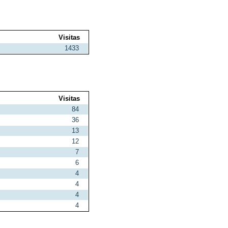
Visitas
1433
Visitas
84
36
13
12
7
6
4
4
4
4