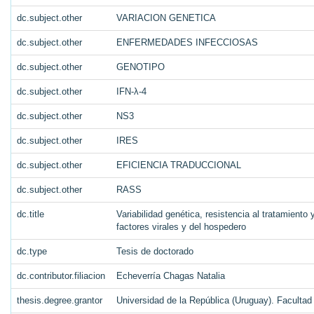
dc.subject.other
VARIACION GENETICA
dc.subject.other
ENFERMEDADES INFECCIOSAS
dc.subject.other
GENOTIPO
dc.subject.other
IFN-λ-4
dc.subject.other
NS3
dc.subject.other
IRES
dc.subject.other
EFICIENCIA TRADUCCIONAL
dc.subject.other
RASS
dc.title
Variabilidad genética, resistencia al tratamiento 
factores virales y del hospedero
dc.type
Tesis de doctorado
dc.contributor.filiacion
Echeverría Chagas Natalia
thesis.degree.grantor
Universidad de la República (Uruguay). Faculta