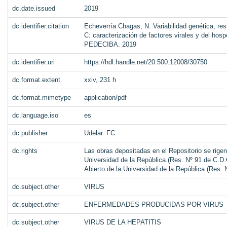
dc.date.issued
2019
dc.identifier.citation
Echeverría Chagas, N. Variabilidad genética, resi
C: caracterización de factores virales y del hos
PEDECIBA. 2019
dc.identifier.uri
https://hdl.handle.net/20.500.12008/30750
dc.format.extent
xxiv, 231 h
dc.format.mimetype
application/pdf
dc.language.iso
es
dc.publisher
Udelar. FC.
dc.rights
Las obras depositadas en el Repositorio se rigen
Universidad de la República.(Res. Nº 91 de C.D.C
Abierto de la Universidad de la República (Res.
dc.subject.other
VIRUS
dc.subject.other
ENFERMEDADES PRODUCIDAS POR VIRUS
dc.subject.other
VIRUS DE LA HEPATITIS