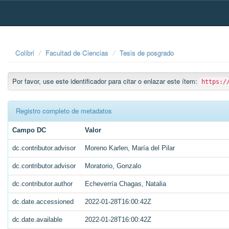
Skip
navigation
Colibri
Facultad de Ciencias
Tesis de posgrado
Por favor, use este identificador para citar o enlazar este ítem:
https:/
Registro completo de metadatos
Campo DC
Valor
dc.contributor.advisor
Moreno Karlen, María del Pilar
dc.contributor.advisor
Moratorio, Gonzalo
dc.contributor.author
Echeverría Chagas, Natalia
dc.date.accessioned
2022-01-28T16:00:42Z
dc.date.available
2022-01-28T16:00:42Z