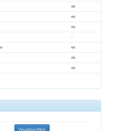
es
es
es
-
te
es
es
es
Visualizar/Abrir