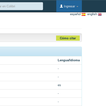
Ingresar
español
english
Cómo citar
Lengua/Idioma
-
-
es
-
-