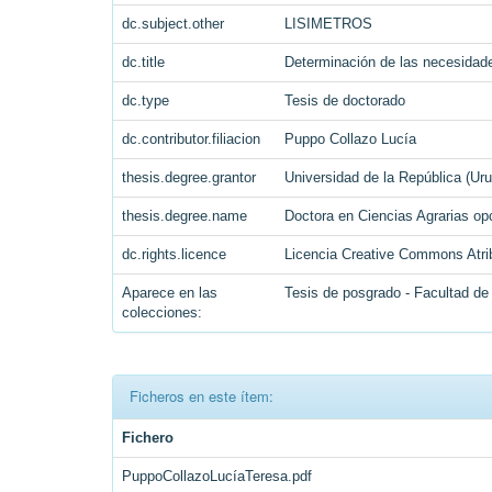
dc.subject.other
LISIMETROS
dc.title
Determinación de las necesidades
dc.type
Tesis de doctorado
dc.contributor.filiacion
Puppo Collazo Lucía
thesis.degree.grantor
Universidad de la República (U
thesis.degree.name
Doctora en Ciencias Agrarias op
dc.rights.licence
Licencia Creative Commons Atri
Aparece en las
Tesis de posgrado - Facultad d
colecciones:
Ficheros en este ítem:
Fichero
PuppoCollazoLucíaTeresa.pdf