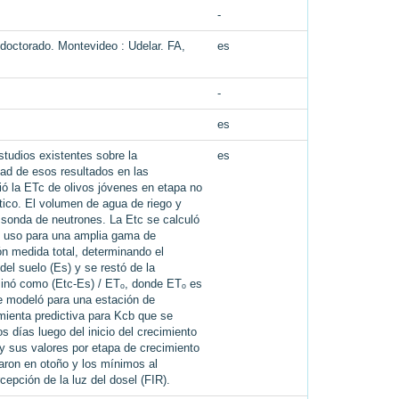
-
 doctorado. Montevideo : Udelar. FA,
es
-
es
tudios existentes sobre la
es
idad de esos resultados en las
ó la ETc de olivos jóvenes en etapa no
ático. El volumen de agua de riego y
 sonda de neutrones. La Etc se calculó
su uso para una amplia gama de
ón medida total, determinando el
del suelo (Es) y se restó de la
rminó como (Etc-Es) / ETₒ, donde ETₒ es
se modeló para una estación de
amienta predictiva para Kcb que se
s días luego del inicio del crecimiento
 y sus valores por etapa de crecimiento
raron en otoño y los mínimos al
epción de la luz del dosel (FIR).