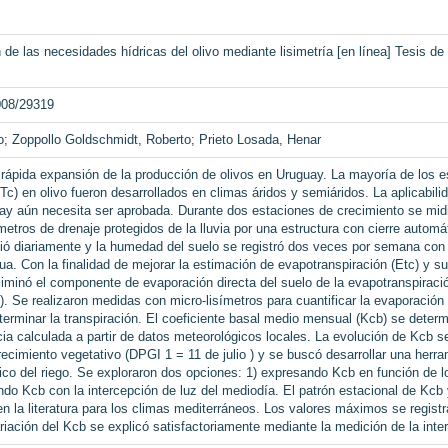
de las necesidades hídricas del olivo mediante lisimetría [en línea] Tesis de
2008/29319
go; Zoppollo Goldschmidt, Roberto; Prieto Losada, Henar
rápida expansión de la producción de olivos en Uruguay. La mayoría de los es
ETc) en olivo fueron desarrollados en climas áridos y semiáridos. La aplicabil
ay aún necesita ser aprobada. Durante dos estaciones de crecimiento se midi
ímetros de drenaje protegidos de la lluvia por una estructura con cierre autom
dió diariamente y la humedad del suelo se registró dos veces por semana con
a. Con la finalidad de mejorar la estimación de evapotranspiración (Etc) y 
liminó el componente de evaporación directa del suelo de la evapotranspiraci
). Se realizaron medidas con micro-lisímetros para cuantificar la evaporación 
eterminar la transpiración. El coeficiente basal medio mensual (Kcb) se dete
cia calculada a partir de datos meteorológicos locales. La evolución de Kcb 
crecimiento vegetativo (DPGI 1 = 11 de julio ) y se buscó desarrollar una herr
tico del riego. Se exploraron dos opciones: 1) expresando Kcb en función de lo
ndo Kcb con la intercepción de luz del mediodía. El patrón estacional de Kcb
 en la literatura para los climas mediterráneos. Los valores máximos se regist
iación del Kcb se explicó satisfactoriamente mediante la medición de la interc