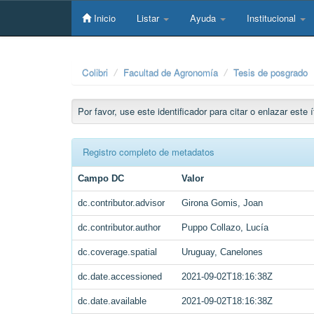
Skip
navigation
Inicio
Listar
Ayuda
Institucional
Colibri
Facultad de Agronomía
Tesis de posgrado
Por favor, use este identificador para citar o enlazar este
Registro completo de metadatos
Campo DC
Valor
dc.contributor.advisor
Girona Gomis, Joan
dc.contributor.author
Puppo Collazo, Lucía
dc.coverage.spatial
Uruguay, Canelones
dc.date.accessioned
2021-09-02T18:16:38Z
dc.date.available
2021-09-02T18:16:38Z