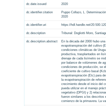
dc.date.issued
2020
dc.identifier.citation
Puppo Collazo, L. Determinación 
2020
dc.identifier.uri
https://hdl.handle.net/20.500.1
dc.description
Tribunal: Dogliotti Moro, Santia
dc.description.abstract
En la década del 2000 hubo una 
evapotranspiración del cultivo (
condiciones climáticas de Urugu
productiva, trasplantados en lis
drenaje de cada lisímetro se mi
por balance de volúmenes de agu
condiciones de producción, se e
coeficiente de cultivo basal (Kcb
evapotranspiración (Etc) para d
la evapotranspiración de referen
crecimiento desde el inicio del 
pueda utilizar en el manejo prác
vegetativo (DPGI) y 2) relaciona
fueron similares a los descritos
comienzo de la primavera. La var