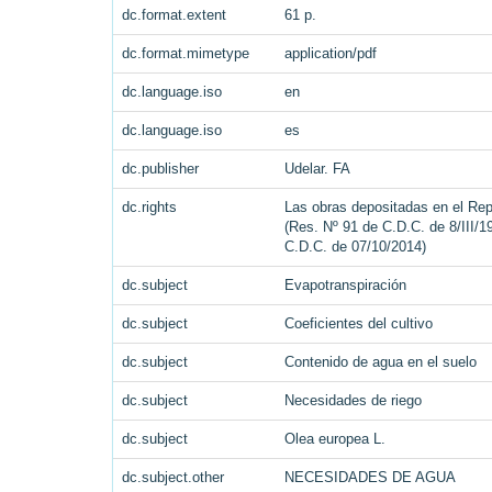
dc.format.extent
61 p.
dc.format.mimetype
application/pdf
dc.language.iso
en
dc.language.iso
es
dc.publisher
Udelar. FA
dc.rights
Las obras depositadas en el Repo
(Res. Nº 91 de C.D.C. de 8/III/1
C.D.C. de 07/10/2014)
dc.subject
Evapotranspiración
dc.subject
Coeficientes del cultivo
dc.subject
Contenido de agua en el suelo
dc.subject
Necesidades de riego
dc.subject
Olea europea L.
dc.subject.other
NECESIDADES DE AGUA