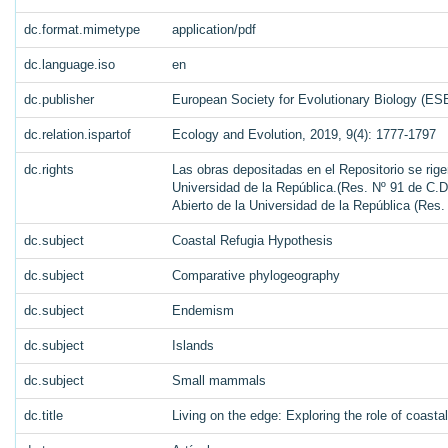
dc.format.mimetype
application/pdf
dc.language.iso
en
dc.publisher
European Society for Evolutionary Biology (ESE
dc.relation.ispartof
Ecology and Evolution, 2019, 9(4): 1777-1797
dc.rights
Las obras depositadas en el Repositorio se rige
Universidad de la República.(Res. Nº 91 de C.D.
Abierto de la Universidad de la República (Res
dc.subject
Coastal Refugia Hypothesis
dc.subject
Comparative phylogeography
dc.subject
Endemism
dc.subject
Islands
dc.subject
Small mammals
dc.title
Living on the edge: Exploring the role of coasta