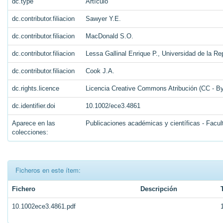
dc.type
Artículo
dc.contributor.filiacion
Sawyer Y.E.
dc.contributor.filiacion
MacDonald S.O.
dc.contributor.filiacion
Lessa Gallinal Enrique P., Universidad de la Rep
dc.contributor.filiacion
Cook J.A.
dc.rights.licence
Licencia Creative Commons Atribución (CC - By
dc.identifier.doi
10.1002/ece3.4861
Aparece en las
Publicaciones académicas y científicas - Facul
colecciones:
Ficheros en este ítem:
Fichero
Descripción
10.1002ece3.4861.pdf