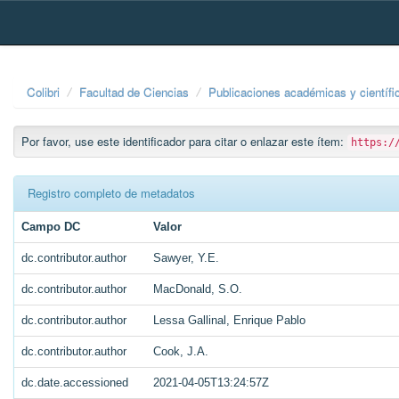
Skip
navigation
Colibri
Facultad de Ciencias
Publicaciones académicas y científi
Por favor, use este identificador para citar o enlazar este ítem:
https:/
Registro completo de metadatos
Campo DC
Valor
dc.contributor.author
Sawyer, Y.E.
dc.contributor.author
MacDonald, S.O.
dc.contributor.author
Lessa Gallinal, Enrique Pablo
dc.contributor.author
Cook, J.A.
dc.date.accessioned
2021-04-05T13:24:57Z