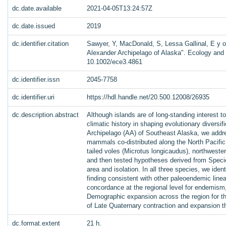
dc.date.available
2021-04-05T13:24:57Z
dc.date.issued
2019
dc.identifier.citation
Sawyer, Y, MacDonald, S, Lessa Gallinal, E y otr
Alexander Archipelago of Alaska". Ecology and 
10.1002/ece3.4861
dc.identifier.issn
2045-7758
dc.identifier.uri
https://hdl.handle.net/20.500.12008/26935
dc.description.abstract
Although islands are of long‐standing interest to
climatic history in shaping evolutionary diversif
Archipelago (AA) of Southeast Alaska, we addres
mammals co‐distributed along the North Pacific 
tailed voles (Microtus longicaudus), northwest
and then tested hypotheses derived from Specie
area and isolation. In all three species, we iden
finding consistent with other paleoendemic linea
concordance at the regional level for endemism, 
Demographic expansion across the region for the
of Late Quaternary contraction and expansion th
dc.format.extent
21 h.