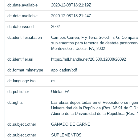
dc.date.available
2020-12-08T18:21:19Z
dc.date.available
2020-12-08T18:21:24Z
dc.date.issued
2002
dc.identifier.citation
Campos Correa, F y Terra Solodilin, G. Comparac
suplementos para terneros de destete pastoreand
Montevideo : Udelar. FA, 2002
dc.identifier.uri
https://hdl.handle.net/20.500.12008/26092
dc.format.mimetype
application/pdf
dc.language.iso
es
dc.publisher
Udelar. FA
dc.rights
Las obras depositadas en el Repositorio se rigen
Universidad de la República.(Res. Nº 91 de C.D.C
Abierto de la Universidad de la República (Res.
dc.subject.other
GANADO DE CARNE
dc.subject.other
SUPLEMENTOS