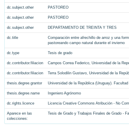
dc.subject.other
PASTOREO
dc.subject.other
PASTOREO
dc.subject.other
DEPARTAMENTO DE TREINTA Y TRES
dc.title
Comparación entre afrechillo de arroz y una for
pastoreando campo natural durante el invierno
dc.type
Tesis de grado
dc.contributor.filiacion
Campos Correa Federico, Universidad de la Rep
dc.contributor.filiacion
Terra Solodilin Gustavo, Universidad de la Repú
thesis.degree.grantor
Universidad de la República (Uruguay). Faculta
thesis.degree.name
Ingeniero Agrónomo
dc.rights.licence
Licencia Creative Commons Atribución - No Come
Aparece en las
Tesis de Grado y Trabajos Finales de Grado - F
colecciones: