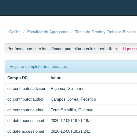
Skip
navigation
Colibri
Facultad de Agronomía
Tesis de Grado y Trabajos Finales
Por favor, use este identificador para citar o enlazar este ítem:
https:/
Registro completo de metadatos
Campo DC
Valor
dc.contributor.advisor
Pigurina, Guillermo
dc.contributor.author
Campos Correa, Federico
dc.contributor.author
Terra Solodilin, Gustavo
dc.date.accessioned
2020-12-08T18:21:19Z
dc.date.accessioned
2020-12-08T18:21:24Z