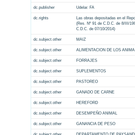
dc.publisher
Udelar. FA
dc.rights
Las obras depositadas en el Repos
(Res. Nº 91 de C.D.C. de 8/III/19
C.D.C. de 07/10/2014)
dc.subject.other
MAIZ
dc.subject.other
ALIMENTACION DE LOS ANIM
dc.subject.other
FORRAJES
dc.subject.other
SUPLEMENTOS
dc.subject.other
PASTOREO
dc.subject.other
GANADO DE CARNE
dc.subject.other
HEREFORD
dc.subject.other
DESEMPEÑO ANIMAL
dc.subject.other
GANANCIA DE PESO
dc.subject.other
DEPARTAMENTO DE PAYSAND