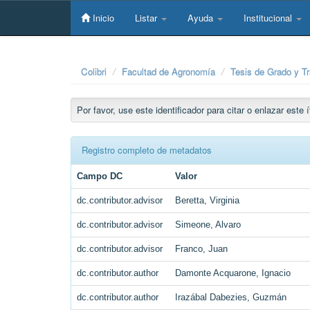
Skip
navigation
Inicio
Listar
Ayuda
Institucional
Colibri
Facultad de Agronomía
Tesis de Grado y T
Por favor, use este identificador para citar o enlazar este
Registro completo de metadatos
Campo DC
Valor
dc.contributor.advisor
Beretta, Virginia
dc.contributor.advisor
Simeone, Alvaro
dc.contributor.advisor
Franco, Juan
dc.contributor.author
Damonte Acquarone, Ignacio
dc.contributor.author
Irazábal Dabezies, Guzmán