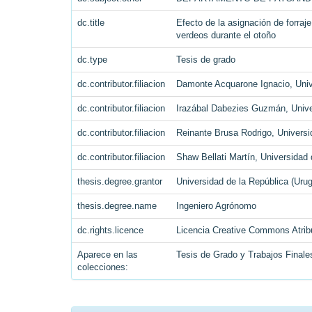
dc.title
Efecto de la asignación de forra
verdeos durante el otoño
dc.type
Tesis de grado
dc.contributor.filiacion
Damonte Acquarone Ignacio, Univ
dc.contributor.filiacion
Irazábal Dabezies Guzmán, Unive
dc.contributor.filiacion
Reinante Brusa Rodrigo, Universi
dc.contributor.filiacion
Shaw Bellati Martín, Universidad
thesis.degree.grantor
Universidad de la República (Uru
thesis.degree.name
Ingeniero Agrónomo
dc.rights.licence
Licencia Creative Commons Atrib
Aparece en las
Tesis de Grado y Trabajos Finale
colecciones: