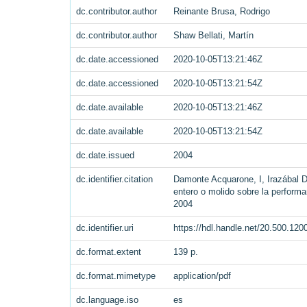
dc.contributor.author
Reinante Brusa, Rodrigo
dc.contributor.author
Shaw Bellati, Martín
dc.date.accessioned
2020-10-05T13:21:46Z
dc.date.accessioned
2020-10-05T13:21:54Z
dc.date.available
2020-10-05T13:21:46Z
dc.date.available
2020-10-05T13:21:54Z
dc.date.issued
2004
dc.identifier.citation
Damonte Acquarone, I, Irazábal D
entero o molido sobre la performa
2004
dc.identifier.uri
https://hdl.handle.net/20.500.12
dc.format.extent
139 p.
dc.format.mimetype
application/pdf
dc.language.iso
es