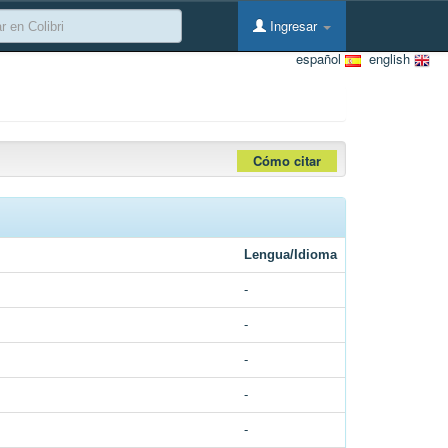
Ingresar
español
english
Cómo citar
Lengua/Idioma
-
-
-
-
-