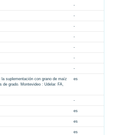
-
-
-
-
-
-
-
de la suplementación con grano de maíz
es
is de grado. Montevideo : Udelar. FA,
-
es
es
es