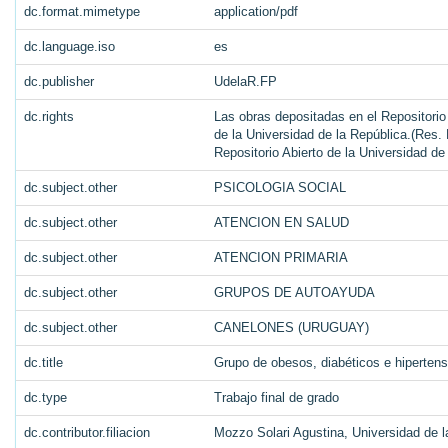
dc.format.mimetype
application/pdf
dc.language.iso
es
dc.publisher
UdelaR.FP
dc.rights
Las obras depositadas en el Repositorio
de la Universidad de la República.(Res. 
Repositorio Abierto de la Universidad d
dc.subject.other
PSICOLOGIA SOCIAL
dc.subject.other
ATENCION EN SALUD
dc.subject.other
ATENCION PRIMARIA
dc.subject.other
GRUPOS DE AUTOAYUDA
dc.subject.other
CANELONES (URUGUAY)
dc.title
Grupo de obesos, diabéticos e hipertens
dc.type
Trabajo final de grado
dc.contributor.filiacion
Mozzo Solari Agustina, Universidad de l