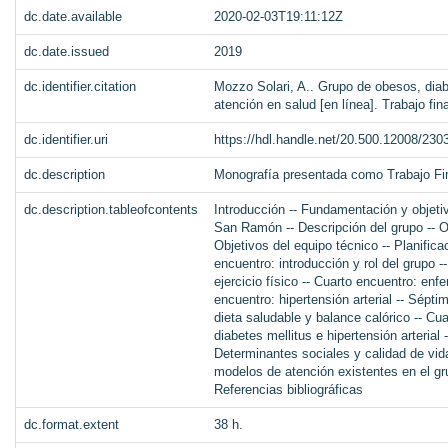
dc.date.available
2020-02-03T19:11:12Z
dc.date.issued
2019
dc.identifier.citation
Mozzo Solari, A.. Grupo de obesos, diab
atención en salud [en línea]. Trabajo fi
dc.identifier.uri
https://hdl.handle.net/20.500.12008/230
dc.description
Monografía presentada como Trabajo Fi
dc.description.tableofcontents
Introducción -- Fundamentación y objetiv
San Ramón -- Descripción del grupo -- O
Objetivos del equipo técnico -- Planific
encuentro: introducción y rol del grupo 
ejercicio físico -- Cuarto encuentro: enf
encuentro: hipertensión arterial -- Sépt
dieta saludable y balance calórico -- Cu
diabetes mellitus e hipertensión arterial
Determinantes sociales y calidad de vi
modelos de atención existentes en el gr
Referencias bibliográficas
dc.format.extent
38 h.