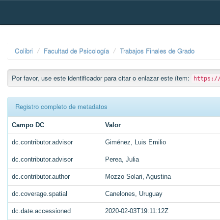
Skip
navigation
Colibri
Facultad de Psicología
Trabajos Finales de Grado
Por favor, use este identificador para citar o enlazar este ítem:
https:/
Registro completo de metadatos
Campo DC
Valor
dc.contributor.advisor
Giménez, Luis Emilio
dc.contributor.advisor
Perea, Julia
dc.contributor.author
Mozzo Solari, Agustina
dc.coverage.spatial
Canelones, Uruguay
dc.date.accessioned
2020-02-03T19:11:12Z