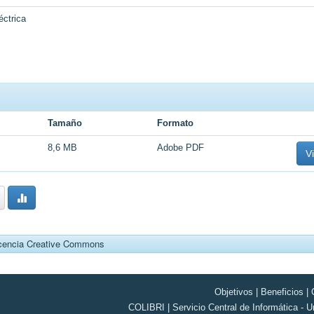
éctrica
Tamaño
Formato
8,6 MB
Adobe PDF
Vi
cencia Creative Commons
Objetivos
|
Beneficios
|
COLIBRI | Servicio Central de Informática - U