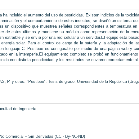
ia ha incluido el aumento del uso de pesticidas. Existen indicios de la toxic
taminación y el comportamiento de estos insectos, se diseñó un sistema que 
es un dispositivo que muestrea señales correspondientes a temperatura en
ier de estos últimos y mantiene su módulo como representación de la ener
 extraíble y se envía por una red celular a un servidor.El equipo está basad
energía solar. Para el control de carga de la batería y la adaptación de l
o en lenguaje C. Pestibee es configurable por medio de una página web y cu
izado en la intemperie.El equipamiento completo se probó en funcionamiento
ido con distinta periodicidad, y los resultados se enviaron correctamente al 
 y otros. "Pestibee". Tesis de grado, Universidad de la República (Urugua
cultad de Ingeniería
 No Comercial – Sin Derivadas (CC - By-NC-ND)