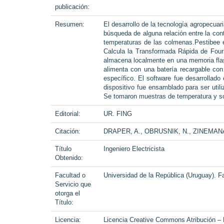
publicación:
Resumen:
El desarrollo de la tecnología agropecuar
búsqueda de alguna relación entre la con
temperaturas de las colmenas.Pestibee 
Calcula la Transformada Rápida de Four
almacena localmente en una memoria flash
alimenta con una batería recargable con 
específico. El software fue desarrollad
dispositivo fue ensamblado para ser util
Se tomaron muestras de temperatura y son
Editorial:
UR. FING
Citación:
DRAPER, A., OBRUSNIK, N., ZINEMANAS, P.
Título
Ingeniero Electricista
Obtenido:
Facultad o
Universidad de la República (Uruguay). Fa
Servicio que
otorga el
Título:
Licencia:
Licencia Creative Commons Atribución –