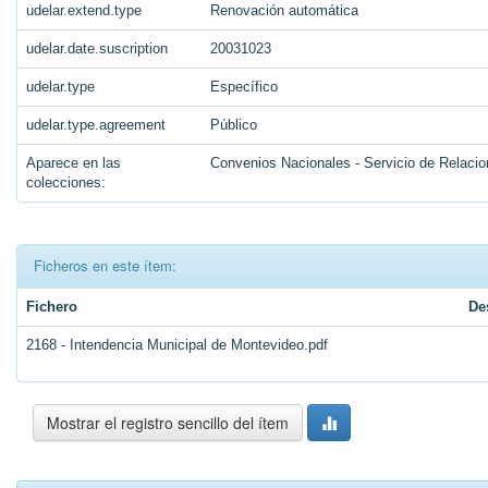
udelar.extend.type
Renovación automática
udelar.date.suscription
20031023
udelar.type
Específico
udelar.type.agreement
Público
Aparece en las
Convenios Nacionales - Servicio de Relacio
colecciones:
Ficheros en este ítem:
Fichero
De
2168 - Intendencia Municipal de Montevideo.pdf
Mostrar el registro sencillo del ítem