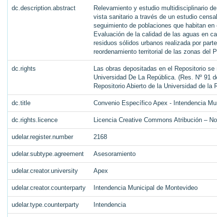
dc.description.abstract
Relevamiento y estudio multidisciplinario de
vista sanitario a través de un estudio cens
seguimiento de poblaciones que habitan en c
Evaluación de la calidad de las aguas en ca
residuos sólidos urbanos realizada por parte
reordenamiento territorial de las zonas de
dc.rights
Las obras depositadas en el Repositorio se 
Universidad De La República. (Res. Nº 91 de
Repositorio Abierto de la Universidad de la
dc.title
Convenio Específico Apex - Intendencia Mu
dc.rights.licence
Licencia Creative Commons Atribución – No
udelar.register.number
2168
udelar.subtype.agreement
Asesoramiento
udelar.creator.university
Apex
udelar.creator.counterparty
Intendencia Municipal de Montevideo
udelar.type.counterparty
Intendencia