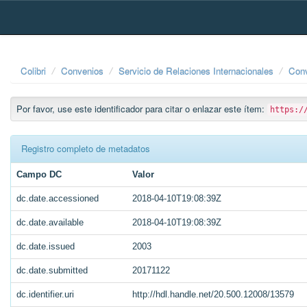
Skip
navigation
Colibri
Convenios
Servicio de Relaciones Internacionales
Conv
Por favor, use este identificador para citar o enlazar este ítem:
https:/
Registro completo de metadatos
Campo DC
Valor
dc.date.accessioned
2018-04-10T19:08:39Z
dc.date.available
2018-04-10T19:08:39Z
dc.date.issued
2003
dc.date.submitted
20171122
dc.identifier.uri
http://hdl.handle.net/20.500.12008/13579