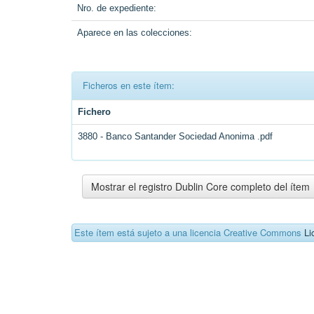
Nro. de expediente:
Aparece en las colecciones:
Ficheros en este ítem:
Fichero
3880 - Banco Santander Sociedad Anonima .pdf
Mostrar el registro Dublin Core completo del ítem
Este ítem está sujeto a una licencia Creative Commons
Li