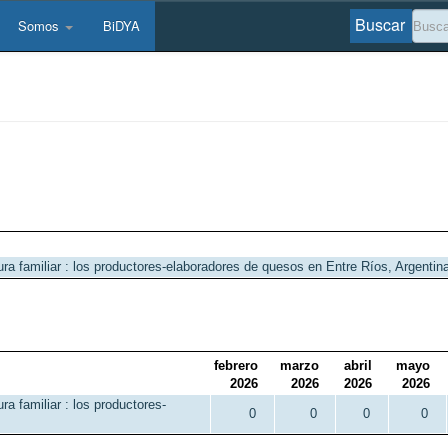
Buscar
Somos
BiDYA
tura familiar : los productores-elaboradores de quesos en Entre Ríos, Argentin
febrero
marzo
abril
mayo
2026
2026
2026
2026
ura familiar : los productores-
0
0
0
0