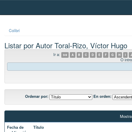
Skip
navigation
Colibri
Listar por Autor Toral-Rizo, Víctor Hugo
Ir a:
0-9
A
B
C
D
E
F
G
H
I
J
O intro
Ordenar por:
En orden:
Mostra
Fecha de
Título