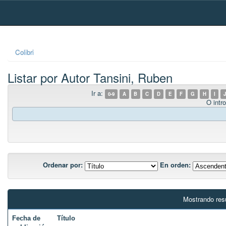
Skip
navigation
Colibri
Listar por Autor Tansini, Ruben
Ir a:
0-9
A
B
C
D
E
F
G
H
I
J
O intro
Ordenar por:
En orden:
Mostrando res
Fecha de
Título