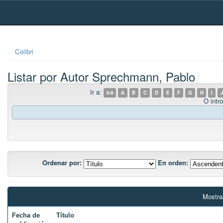
Skip
navigation
Colibri
Listar por Autor Sprechmann, Pablo
Ir a:
0-9
A
B
C
D
E
F
G
H
I
J
O intro
Ordenar por:
En orden:
Mostra
Fecha de
Título