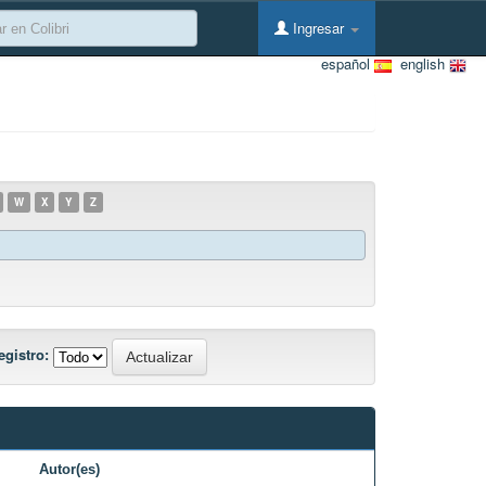
Ingresar
español
english
W
X
Y
Z
egistro:
Autor(es)