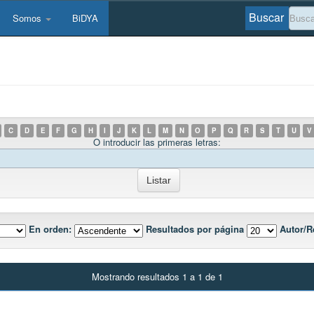
Buscar
Somos
BiDYA
C
D
E
F
G
H
I
J
K
L
M
N
O
P
Q
R
S
T
U
V
O introducir las primeras letras:
En orden:
Resultados por página
Autor/R
Mostrando resultados 1 a 1 de 1