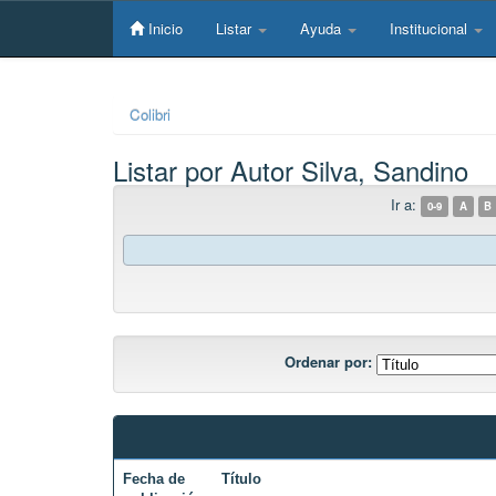
Skip
navigation
Inicio
Listar
Ayuda
Institucional
Colibri
Listar por Autor Silva, Sandino
Ir a:
0-9
A
B
Ordenar por:
Fecha de
Título