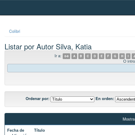
Skip
navigation
Colibri
Listar por Autor Silva, Katia
Ir a:
0-9
A
B
C
D
E
F
G
H
I
J
O intro
Ordenar por:
En orden:
Mostra
Fecha de
Título