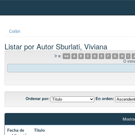
Skip
navigation
Colibri
Listar por Autor Sburlati, Viviana
Ir a:
0-9
A
B
C
D
E
F
G
H
I
J
O intro
Ordenar por:
En orden:
Mostra
Fecha de
Título