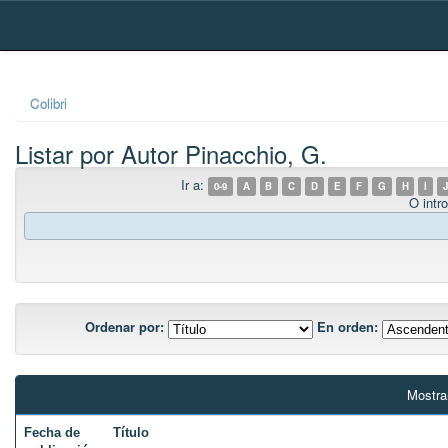
Skip
navigation
Colibri
Listar por Autor Pinacchio, G.
Ir a:
0-9
A
B
C
D
E
F
G
H
I
J
O intro
Ordenar por:
En orden:
Mostra
Fecha de
Título