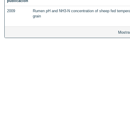
publicación
2009
Rumen pH and NH3-N concentration of sheep fed tempera
grain
Mostra