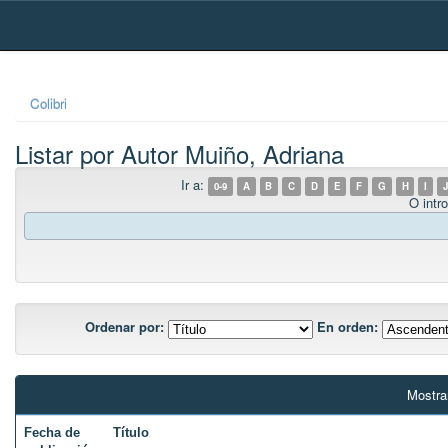
Skip
navigation
Colibri
Listar por Autor Muiño, Adriana
Ir a:
0-9
A
B
C
D
E
F
G
H
I
J
O intro
Ordenar por:
En orden:
Mostra
Fecha de
Título