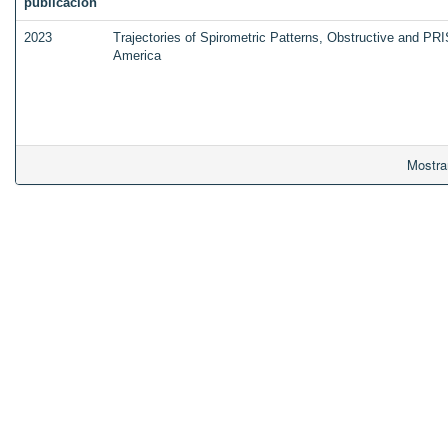
publicación
2023
Trajectories of Spirometric Patterns, Obstructive and PRI
America
Mostra