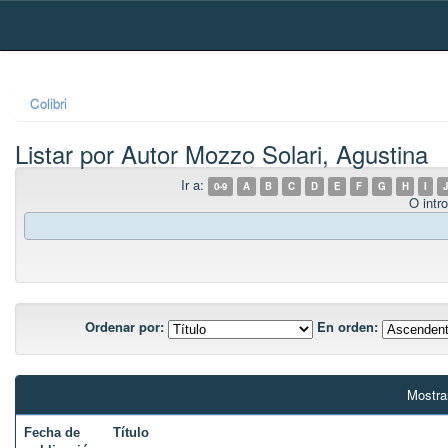
Skip
navigation
Colibri
Listar por Autor Mozzo Solari, Agustina
Ir a:
0-9
A
B
C
D
E
F
G
H
I
J
O intro
Ordenar por:
En orden:
Mostra
Fecha de
Título