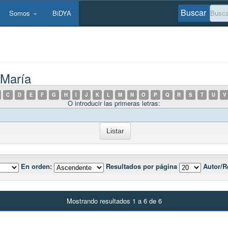
Buscar
Somos
BiDYA
 María
C
D
E
F
G
H
I
J
K
L
M
N
O
P
Q
R
S
T
U
V
O introducir las primeras letras:
En orden:
Resultados por página
Autor/R
Mostrando resultados 1 a 6 de 6