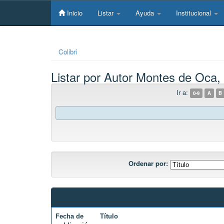
Skip
navigation
Inicio
Listar
Ayuda
Institucional
Colibri
Listar por Autor Montes de Oca,
Ir a:
0-9
A
B
Ordenar por:
Fecha de
Título