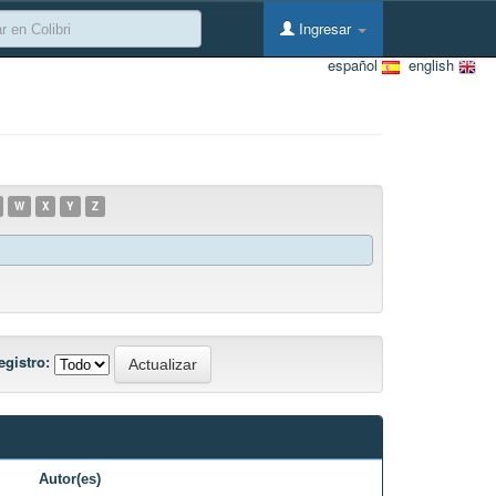
Ingresar
español
english
W
X
Y
Z
egistro:
Autor(es)