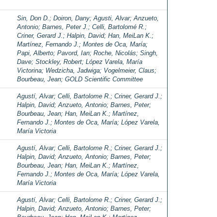
Sin, Don D.
;
Doiron, Dany
;
Agusti, Alvar
;
Anzueto,
Antonio
;
Barnes, Peter J.
;
Celli, Bartolomé R.
;
Criner, Gerard J.
;
Halpin, David
;
Han, MeiLan K.
;
Martínez, Fernando J.
;
Montes de Oca, María
;
Papi, Alberto
;
Pavord, Ian
;
Roche, Nicolás
;
Singh,
Dave
;
Stockley, Robert
;
López Varela, María
Victorina
;
Wedzicha, Jadwiga
;
Vogelmeier, Claus
;
Bourbeau, Jean
;
GOLD Scientific Committee
Agustí, Alvar
;
Celli, Bartolome R.
;
Criner, Gerard J.
;
Halpin, David
;
Anzueto, Antonio
;
Barnes, Peter
;
Bourbeau, Jean
;
Han, MeiLan K.
;
Martínez,
Fernando J.
;
Montes de Oca, María
;
López Varela,
María Victoria
Agustí, Alvar
;
Celli, Bartolome R.
;
Criner, Gerard J.
;
Halpin, David
;
Anzueto, Antonio
;
Barnes, Peter
;
Bourbeau, Jean
;
Han, MeiLan K.
;
Martínez,
Fernando J.
;
Montes de Oca, María
;
López Varela,
María Victoria
Agustí, Alvar
;
Celli, Bartolome R.
;
Criner, Gerard J.
;
Halpin, David
;
Anzueto, Antonio
;
Barnes, Peter
;