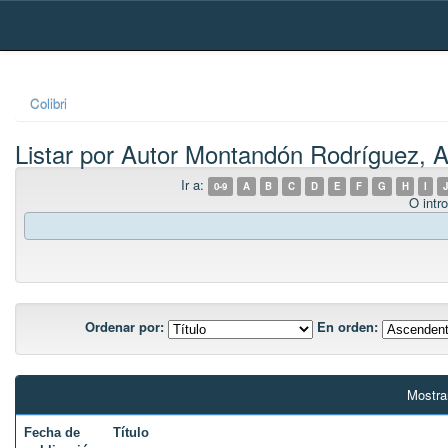
Skip
navigation
Colibri
Listar por Autor Montandón Rodríguez, A
Ir a:
0-9
A
B
C
D
E
F
G
H
I
J
O intro
Ordenar por:
En orden:
Mostra
Fecha de
Título