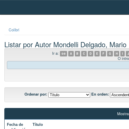
Skip
navigation
Colibri
Listar por Autor Mondelli Delgado, Mario
Ir a:
0-9
A
B
C
D
E
F
G
H
I
J
O intro
Ordenar por:
En orden:
Mostra
Fecha de
Título