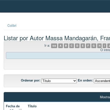
Skip
navigation
Colibri
Listar por Autor Massa Mandagarán, Fran
Ir a:
0-9
A
B
C
D
E
F
G
H
I
J
O intro
Ordenar por:
En orden:
Mostra
Fecha de
Título