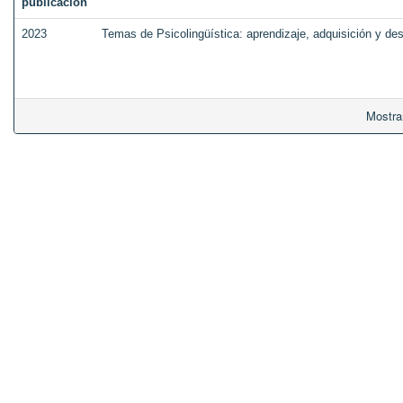
publicación
2023
Temas de Psicolingüística: aprendizaje, adquisición y desa
Mostra