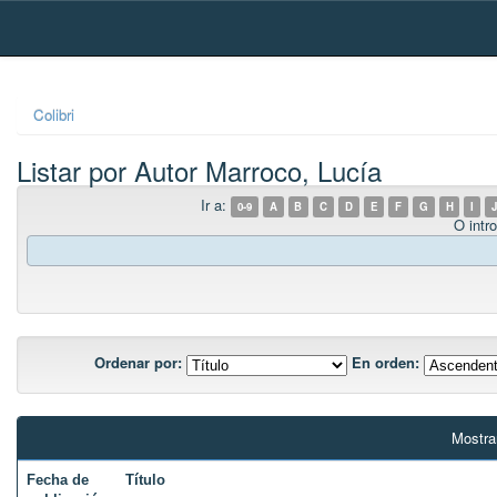
Skip
navigation
Colibri
Listar por Autor Marroco, Lucía
Ir a:
0-9
A
B
C
D
E
F
G
H
I
J
O intro
Ordenar por:
En orden:
Mostra
Fecha de
Título