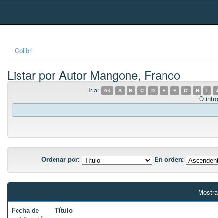
Skip
navigation
Colibri
Listar por Autor Mangone, Franco
Ir a:
0-9
A
B
C
D
E
F
G
H
I
J
O intro
Ordenar por:
En orden:
Mostra
Fecha de
Título