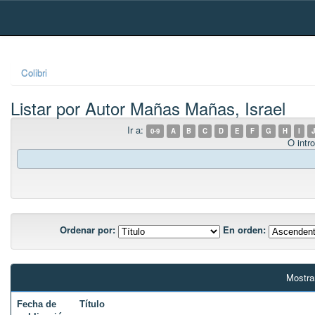
Skip
navigation
Colibri
Listar por Autor Mañas Mañas, Israel
Ir a:
0-9
A
B
C
D
E
F
G
H
I
J
O intro
Ordenar por:
En orden:
Mostra
Fecha de
Título